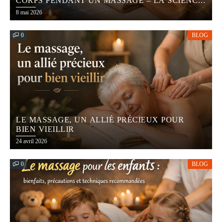
CORPS PENDANT UN MASSAGE – LA SCIENCE
DERRIÈRE LA DÉTENTE
8 mai 2026
0
BLOG
LE MASSAGE, UN ALLIÉ PRÉCIEUX POUR
BIEN VIEILLIR
24 avril 2026
0
BLOG